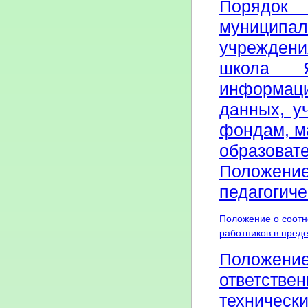
Порядок
муниципа
учреждени
школа Я
информац
данных, у
фондам, м
образоват
Положен
педагогиче
Положение о соотн
работников в пред
Положени
ответств
техничес