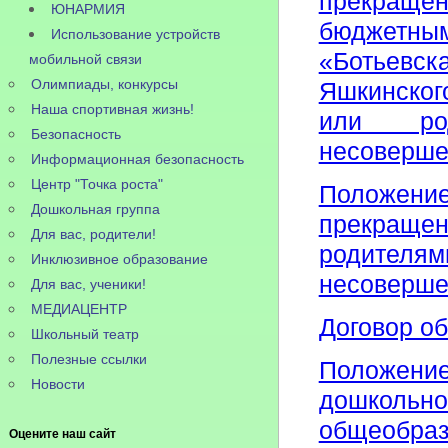
прекращ
ЮНАРМИЯ
бюджетн
Использование устройств
«Ботьевс
мобильной связи
Олимпиады, конкурсы
Яшкинског
Наша спортивная жизнь!
или род
Безопасность
несоверше
Информационная безопасность
Центр "Точка роста"
Положени
Дошкольная группа
прекращен
Для вас, родители!
родите
Инклюзивное образование
несоверше
Для вас, ученики!
МЕДИАЦЕНТР
Договор об
Школьный театр
Полезные ссылки
Положен
Новости
дошколь
общеобраз
Оцените наш сайт