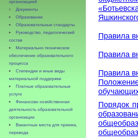
организацией
«Ботьевс
Документы
Яшкинског
Образование
Образовательные стандарты
Руководство, педагогический
Правила в
состав
Материально-техническое
Правила в
обеспечение образовательного
процесса
Стипендии и иные виды
Правила вн
материальной поддержки
Положен
Платные образовательные
обучающи
услуги
Финансово-хозяйственная
Порядок п
деятельность образовательной
образо
организации
общеобраз
Вакантные места для приема,
общеобраз
перевода