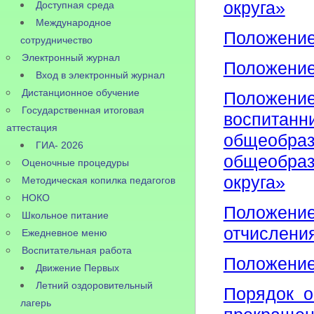
округа»
Доступная среда
Международное
Положение
сотрудничество
Электронный журнал
Положение
Вход в электронный журнал
Дистанционное обучение
Поло
Государственная итоговая
воспита
аттестация
общеобраз
ГИА- 2026
общеобраз
Оценочные процедуры
округа»
Методическая копилка педагогов
НОКО
Положени
Школьное питание
отчислени
Ежедневное меню
Воспитательная работа
Положение
Движение Первых
Летний оздоровительный
Порядок о
лагерь