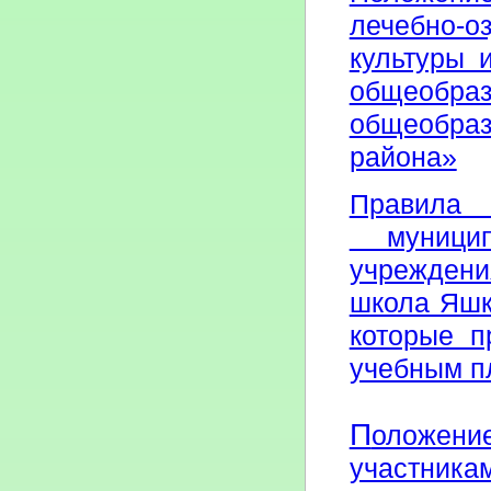
лечебно-о
культуры 
общеобраз
общеобраз
района»
Правила
муниципа
учреждени
школа Яшк
которые п
учебным п
П
оложени
участника