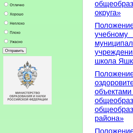
общеобраз
Отлично
округа»
Хорошо
Неплохо
Положени
учебному 
Плохо
муницип
Ужасно
учреждени
школа Яшк
Положен
оздоровит
объекта
общеобраз
общеобраз
района»
Положени