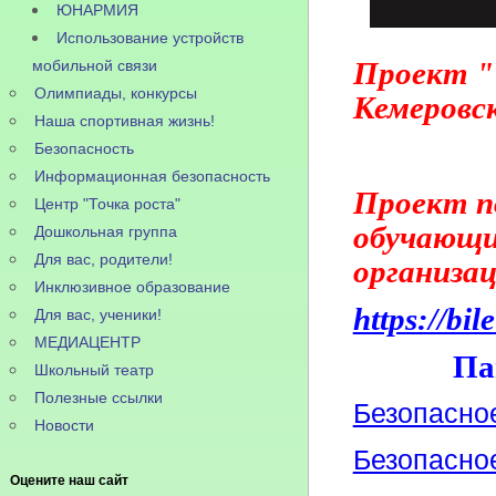
ЮНАРМИЯ
Использование устройств
Проект "Т
мобильной связи
Олимпиады, конкурсы
Кемеровс
Наша спортивная жизнь!
Безопасность
Информационная безопасность
Проект п
Центр "Точка роста"
обучающи
Дошкольная группа
Для вас, родители!
организац
Инклюзивное образование
https://bil
Для вас, ученики!
МЕДИАЦЕНТР
Па
Школьный театр
Полезные ссылки
Безопасное
Новости
Безопасное
Оцените наш сайт