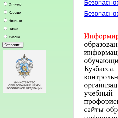
Безопасное
Отлично
Безопасное
Хорошо
Неплохо
Плохо
Информи
Ужасно
образова
информа
обучающ
Кузбасса
контрол
организа
учебны
профорие
сайты обр
информац