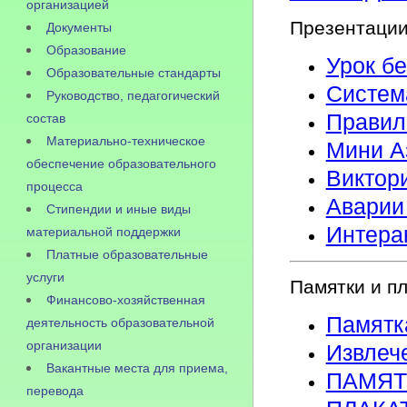
организацией
Презентации
Документы
Образование
Урок б
Образовательные стандарты
Систем
Руководство, педагогический
Правил
состав
Материально-техническое
Мини А
обеспечение образовательного
Виктори
процесса
Аварии
Стипендии и иные виды
Интера
материальной поддержки
Платные образовательные
услуги
Памятки и п
Финансово-хозяйственная
Памятк
деятельность образовательной
организации
Извлеч
Вакантные места для приема,
ПАМЯТК
перевода