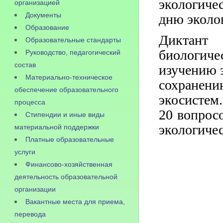
экологич
организацией
Документы
дню эколо
Образование
Диктант 
Образовательные стандарты
биологиче
Руководство, педагогический
состав
изучению э
Материально-техническое
сохранен
обеспечение образовательного
экосистем
процесса
20 вопрос
Стипендии и иные виды
экологиче
материальной поддержки
Платные образовательные
услуги
Финансово-хозяйственная
деятельность образовательной
организации
Вакантные места для приема,
перевода