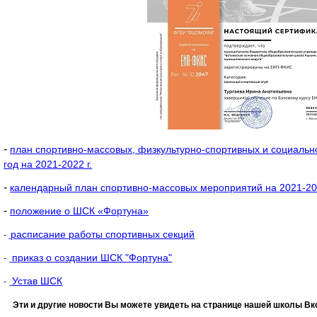
-
план спортивно-массовых, физкультурно-спортивных и социаль
год на 2021-2022 г.
-
календарный план спортивно-массовых мероприятий на 2021-202
-
положение о ШСК «Фортуна»
расписание работы спортивных секций
-
приказ о создании ШСК "Фортуна"
-
Устав ШСК
-
Эти и другие новости Вы можете увидеть на странице нашей школы Вк