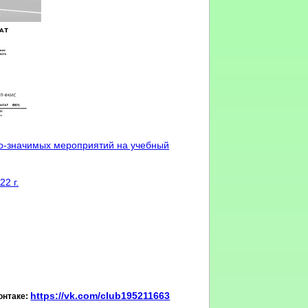
но-значимых мероприятий на учебный
2 г.
https://vk.com/club195211663
онтаке: